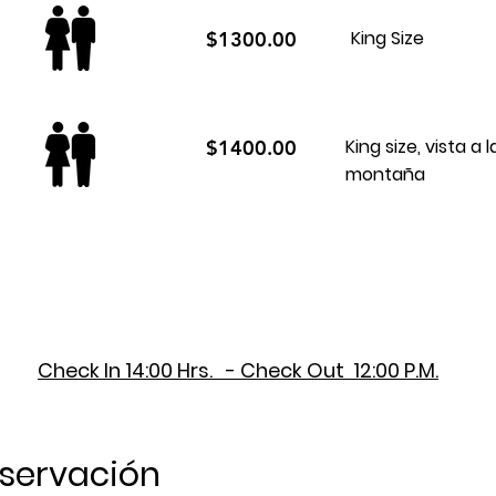
King Size
$1300.00
King size, vista a l
$1400.00
montaña
Check In 14:00 Hrs. - Check Out 12:00 P.M.
eservación