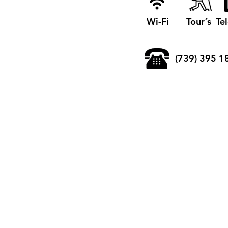
Wi-Fi
Tour´s
Te
(739) 395 1