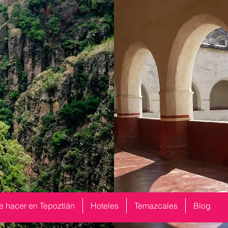
e hacer en Tepoztlán
Hoteles
Temazcales
Blog