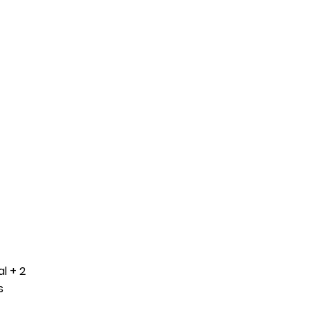
l + 2
s