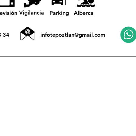
Vigilancia
levisión
Parking
Alberca
8 34
infotepoztlan@gmail.com