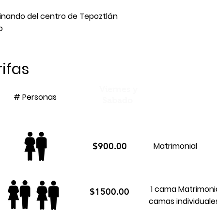
inando del centro de Tepoztlán
o
ifas
Viernes y
# Personas
Sabado
$900.00
Matrimonial
1 cama Matrimonia
$1500.00
camas individuale